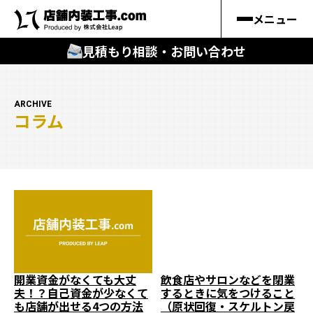
メニュー
見積もり相談・お問い合わせ
🔍
︎探す
ARCHIVE
コラム
キーワードから
施工事例
料金シミュレーション
🔍
知る
はじめての方
開業資金がなくても大丈
飲食店やサロンなどを閉業
夫！？自己資金が少なくて
するときに気をつけること
店舗内装工事.comの強み
も店舗が出せる4つの方法
（原状回復・スケルトン戻