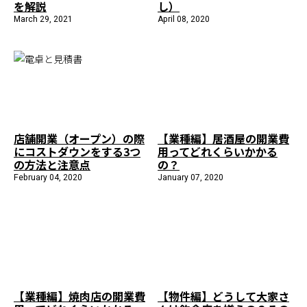
を解説
し）
施工までの流れ
March 29, 2021
April 08, 2020
コラムを読む
お客様のこえ
採用情報
会社概要
店舗開業（オープン）の際
【業種編】居酒屋の開業費
にコストダウンをする3つ
用ってどれくらいかかる
の方法と注意点
の？
February 04, 2020
January 07, 2020
【業種編】焼肉店の開業費
【物件編】どうして大家さ