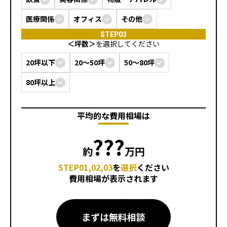
施工までの流れ
医療関係
オフィス
その他
コラムを読む
STEP03
＜坪数＞
を選択してください
お客様のこえ
20坪以下
20〜50坪
50〜80坪
80坪以上
採用情報
会社概要
平均的な費用相場は
???
約
万円
STEP01,02,03
を
選択
ください
費用相場が表示されます
まずは無料相談