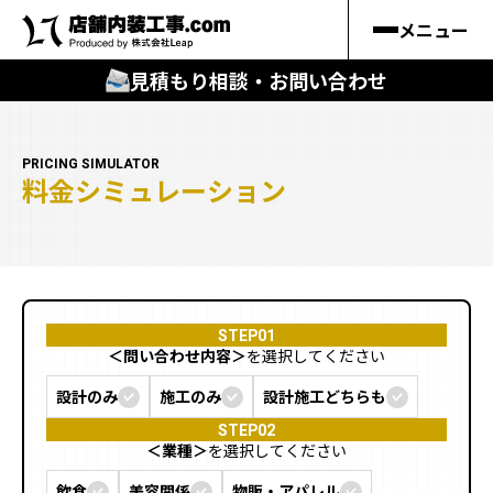
メニュー
見積もり相談・お問い合わせ
🔍
︎探す
PRICING SIMULATOR
料金シミュレーション
キーワードから
施工事例
料金シミュレーション
STEP01
＜問い合わせ内容＞
を選択してください
🔍
知る
設計のみ
施工のみ
設計施工どちらも
はじめての方
STEP02
＜業種＞
を選択してください
店舗内装工事.comの強み
飲食
美容関係
物販・アパレル