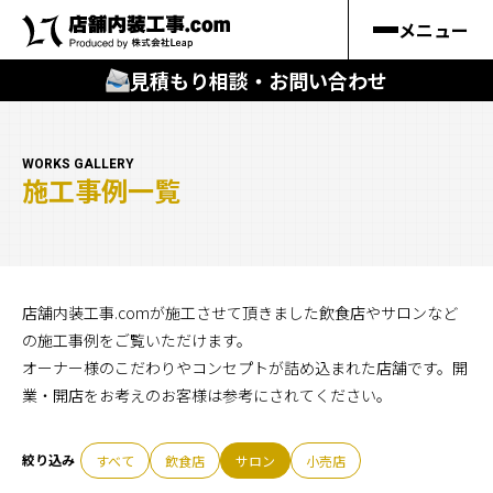
メニュー
見積もり相談・お問い合わせ
🔍
︎探す
WORKS GALLERY
施工事例一覧
キーワードから
施工事例
料金シミュレーション
店舗内装工事.comが施工させて頂きました飲食店やサロンなど
の施工事例をご覧いただけます。
オーナー様のこだわりやコンセプトが詰め込まれた店舗です。開
🔍
知る
業・開店をお考えのお客様は参考にされてください。
はじめての方
すべて
飲食店
サロン
小売店
店舗内装工事.comの強み