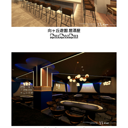
向ヶ丘遊園 居酒屋
01
02
03