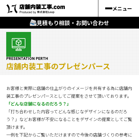
メニュー
見積もり相談・お問い合わせ
🔍
︎探す
キーワードから
PRESENTATION PERTH
店舗内装工事のプレゼンパース
施工事例
料金シミュレーション
お客様と実際に店舗の仕上がりのイメージを共有する為に店舗内
装工事のプレゼンパースとしてご提案をさせて頂いております。
「どんな店舗になるのだろう？」
🔍
知る
「打ち合わせした内容ってどんな感じなデザインになるのだろ
う？」などお客様が不安になることをデザインの提案としてご覧
はじめての方
頂けます。
店舗内装工事.comの強み
一例を下記からご覧いただけますので今後の店舗づくりの参考に