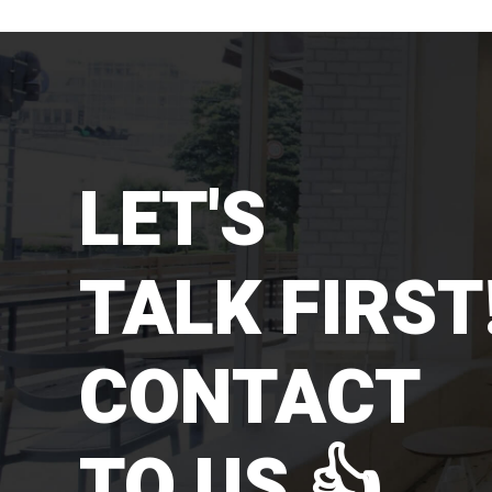
LET'S
TALK FIRST!
CONTACT
TO US 👍