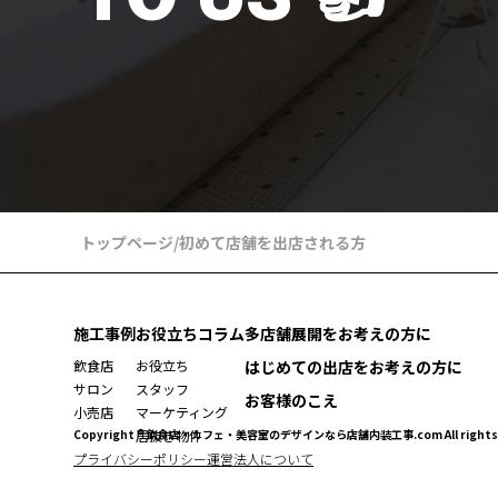
トップページ
/
初めて店舗を出店される方
施工事例
お役立ちコラム
多店舗展開をお考えの方に
飲食店
お役立ち
はじめての出店をお考えの方に
サロン
スタッフ
お客様のこえ
小売店
マーケティング
Copyright ® 飲食店・カフェ・美容室のデザインなら店舗内装工事.com All rights r
居抜き物件
プライバシーポリシー
運営法人について