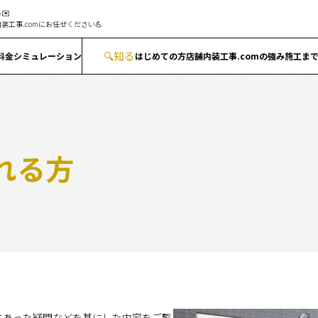
✉️
装工事.comにお任せください💪
🔍
知る
料金シミュレーション
はじめての方
店舗内装工事.comの強み
施工ま
れる方
にあった疑問などを基にした内容をご覧