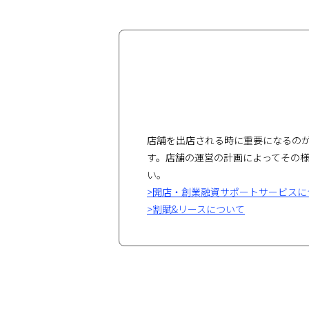
店舗を出店される時に重要になるの
す。店舗の運営の計画によってその様
い。
>開店・創業融資サポートサービスに
>割賦&リースについて