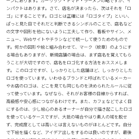
ーンにあります。ガーリック・トマト・ラーメンの略ですが、イ
ンパクトはあります。さて、店名が決まったら、次はそれを「ロ
ゴ」にすることです。ロゴとは正確には「ロゴタイプ」といい、
ぱっと見た目でそれだと判断できるシンボルのことで、店名など
の文字や図形を他にないように工夫して作り、看板やサイン、メ
ニュー、Webサイトやチラシなどで統一して使うためのもので
す。何かの図形や絵と組み合わせて、マーク（紋章）のようにす
る場合もありますが、新規店舗の場合は、まず店名を覚えてもら
うことが大切ですので、店名をロゴ化する方法をおススメしま
す。 このロゴですが、しっかりとした店舗ほど、しっかりとした
ロゴを使っています。いわゆるブランドと呼ばれているメーカー
やお店のロゴは、どこを見ても同じものを決められたルールに従
って使っています。なぜなら、それがお客様の目線からすれば、
高級感や安心感につながるわけです。また、カフェなどでよく目
にするのは、少し絵心のあるオーナーが自分で描き起こしたロゴ
を使っているケースですが、大抵の場合やはり素人の域を脱せ
ず、完成度としては高いとは言えないものがほとんどです。自分
で下絵を描くなど、アイデア出しをするのは良いのですが、最後