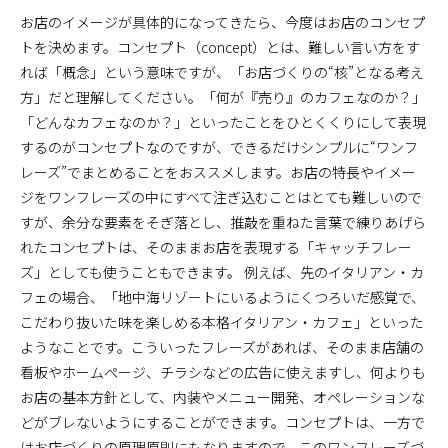
お店のイメージが具体的になってきたら、今度はお店のコンセプ
トを決めます。コンセプト（concept）とは、難しい言い方をす
れば「概念」という意味ですが、「お店づくりの“核”となる考え
方」だと理解してください。「何が『売り』のカフェなのか？」
「どんなカフェなのか？」といったことをひとくくりにして表現
するのがコンセプトなのですが、できるだけシンプルに“ワンフ
レーズ”でまとめることをおススメします。お店の特長やイメー
ジをワンフレーズの中にすべて注ぎ込むことはとても難しいので
すが、余分な要素をそぎ落とし、推敲を重ねた言葉で練りあげら
れたコンセプトは、そのままお店を表現する「キャッチフレー
ズ」としても使うこともできます。 例えば、先のイタリアン・カ
フェの場合、「地中海リゾートにいるようにくつろいだ感覚で、
こだわり抜いた味を楽しめる本格イタリアン・カフェ」といった
ようなことです。こういったフレーズがあれば、そのまま店舗の
看板やホームページ、チラシなどの広告に使えますし、何よりも
お店の基本方針として、内装やメニュー開発、オペレーションな
どがブレないようにすることができます。コンセプトは、一方で
はお店づくりの原理原則にもなりますので、このワンフレーズづ