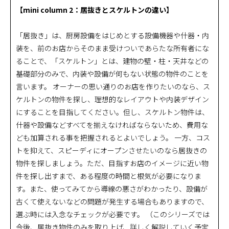
【mini column 2：居抜きとスケルトンの違い】
「居抜き」は、厨房設備をはじめとする設備機器や什器・内
装を、前のお店からそのまま受けついであらたな所有者にな
ることで、「スケルトン」とは、建物の壁・柱・天井などの
基礎部分のみで、内装や設備が何もない状態の物件のことを
言います。 オーナーの思い通りのお店を作りたいのなら、ス
ケルトンの物件を探し、理想的なレイアウトや内装デザイン
にすることを目指してください。但し、スケルトン物件は、
什器や設備などすべてを揃えなければならないため、費用な
ども加算される事を把握されるとよいでしょう。 一方、コス
トを抑えて、スピーディにオープンさせたいのなら居抜きの
物件を探しましょう。ただ、目指すお店のイメージに近い物
件を探し出すまで、ある程度の時間と根気が必要になりま
す。また、使ってみてから導線の悪さがわかったり、設備が
古くて使えないなどの問題が発生する場合もありますので、
選ぶ時には入念なチェックが必要です。 （このシリーズでは
今後、居抜き物件のみを取り上げ、詳しく解説していく予定