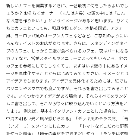
施工までの流れ
新しいカフェを開業するときに、一番最初に何をしたらよいでし
ょうか？ おそらくオーナー（または店長）の頭の中には「こん
コラムを読む
なお店を作りたい！」というイメージがあると思います。 ひとく
お客様のこえ
ちにカフェといっても、和風や和モダン、本格英国式、アジア
風、ヨーロッパ風のオープンカフェなどなど、ご存知のようにい
ろんなテイストのお店があります。さらに、スタンディングタイ
プのカフェ、しっかりご飯が食べられるカフェ、夜はバーになる
採用情報
会社概要
カフェなど、営業スタイルやメニューによってもいろいろ。他の
カフェを参考にしてもしなくても、まずはいま頭の中にあるイメ
ージを具体化することからはじめてみてください。イメージとは
アイデアでもあります。アイデアを具体化するためには、紙でも
パソコンやスマホでも良いですが、それらを書き出してみること
です。いくつかのアイデアがある場合は、それらすべてをランダ
ムに書き出して、そこから徐々に絞り込んでいくという方法をと
ります。 例えば、基本をイタリアン・カフェとした場合に、「地
中海の明るい光と風が感じられる」「デッキ風のテラス席」「青
（アズーリ）をメインにしたカラー」「トマトなどこだわり野菜
を使った料理」「地元の素材をできるだけ使う」「ランチは気軽