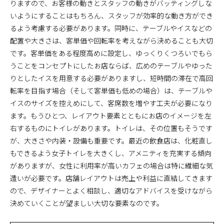
りますので、お客様の動きとスタッフの動きがバッティングしな
いようにすることはもちろん、スタッフが効率的な動き方ができ
るよう考慮する必要があります。同時に、テーブルやイスなどの
配置や大きさは、客単価や回転率を考えながら決めることも大切
です。客単価をある程度高めに設定し、ゆっくりくつろいでもら
うことをコンセプトにしたお店ならば、広めのテーブルやゆった
りとしたイスを用意する必要がありますし、短時間の滞在で高回
転率を目指す場合（そして客単価も低めの場合）は、テーブルや
イスのサイズを控えめにして、客席数を増やす工夫が必要になり
ます。もうひとつ、レイアウト要素とともにお店のイメージを左
右するものにトイレがあります。トイレは、その位置もそうです
が、大きさや内装・設備も重要です。最近の飲食店は、化粧直し
もできるよう女子トイレを大きくし、アメニティを充実する傾向
がありますが、女性に利用率が高いカフェの場合は特に繊細な気
遣いが必要です。店舗レイアウトは売上や利益に直結してきます
ので、デザイナーとよく相談し、適切なアドバイスを受けながら
決めていくことが望ましい大切な要素なのです。