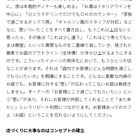
に、夜は本格的ディナーも楽しめる」「お酒はイタリアワインを
中心に」「ひとりでドリンクだけでもＯＫのカウンター」「家族
で過ごせるボックス席」「ギャルソン風のスタッフが対応」など
など、思いついたことをすべて書き出し、もうこれ以上出ないと
思ったら、その後は「これは少し違う」「これはどう考えてもい
まは無理」といった異質なものを二重線で消していき、残された
要素でお店のアウトライン（全体像）が浮かび上がるようにする
のです。こういったイメージの具体化において、もうひとつ大切
なことがあります。それは「店内でお客様にどんな時間を過ごし
てもらいたいか」を明確にすることです。どんなに素敵な内装の
お店でも、お客様に対する“思い”が伝わってこないお店は長続き
しません。オーナーの「お客様にこう過ごしてもらいたい」とい
う“思い”があり、それにお客様が共感してくれることで「また来
たい」というリピート利用につながります。お客様あってのカフ
ェ（お店）ということを忘れないようにしてください。
店づくりに大事なのはコンセプトの確立