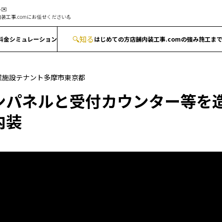
✉️
装工事.comにお任せください💪
🔍
知る
料金シミュレーション
はじめての方
店舗内装工事.comの強み
施工ま
業施設テナント
多摩市
東京都
ンパネルと受付カウンター等を
内装