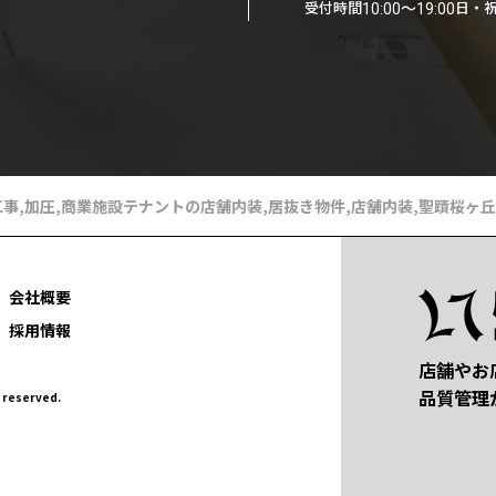
受付時間
日・
10:00〜19:00
工事
,
加圧
,
商業施設テナントの店舗内装
,
居抜き物件
,
店舗内装
,
聖蹟桜ヶ丘
会社概要
採用情報
店舗やお
品質管理
eserved.