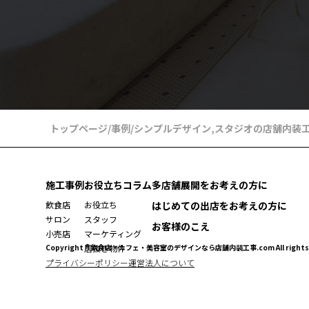
トップページ
/
事例
/
シンプルデザイン
,
スタジオの店舗内装
施工事例
お役立ちコラム
多店舗展開をお考えの方に
飲食店
お役立ち
はじめての出店をお考えの方に
サロン
スタッフ
お客様のこえ
小売店
マーケティング
Copyright ® 飲食店・カフェ・美容室のデザインなら店舗内装工事.com All rights r
居抜き物件
プライバシーポリシー
運営法人について