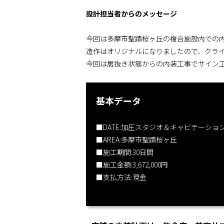
設計担当者からのメッセージ
今回は多摩市聖蹟桜ヶ丘の複合施設内での
造作はオリジナルになりましたので、クラ
今回は居抜き状態からの内装工事でサイン
基本データ
■DATE:加圧スタジオ＆キャビテーショ
■AREA:多摩市聖蹟桜ヶ丘
■施工期間:30日間
■施工金額:3,672,000円
■支払方法:現金