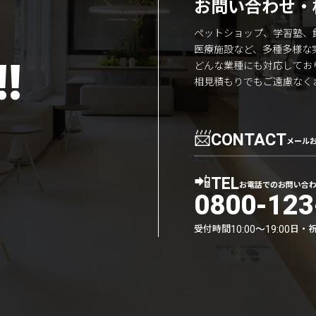
お問い合わせ・
ペットショップ、学習塾、
医療施設など、多種多様な
!
どんな業種にも対応してお
相見積もりでもご遠慮なく
📨
CONTACT
メール
📲
TEL
お電話でのお問い合
0800-123
受付時間
日・
10:00〜19:00