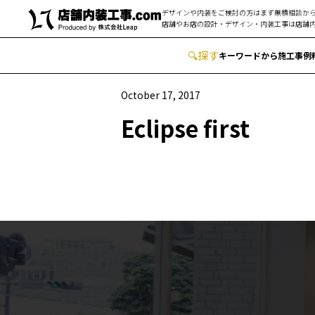
デザインや内装をご検討の方はまず無積相談から
店舗やお店の設計・デザイン・内装工事は
店舗内
🔍
︎探す
キーワードから
施工事例
October 17, 2017
Eclipse first