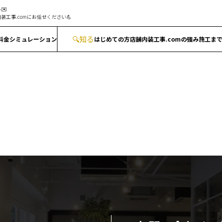
✉️
装工事.comにお任せください💪
🔍
知る
料金シミュレーション
はじめての方
店舗内装工事.comの強み
施工ま