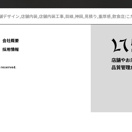
舗デザイン
,
店舗内装
,
店舗内装工事
,
目線
,
神田
,
見積り
,
重厚感
,
飲食店
/
こ
会社概要
採用情報
店舗やお
品質管理
eserved.