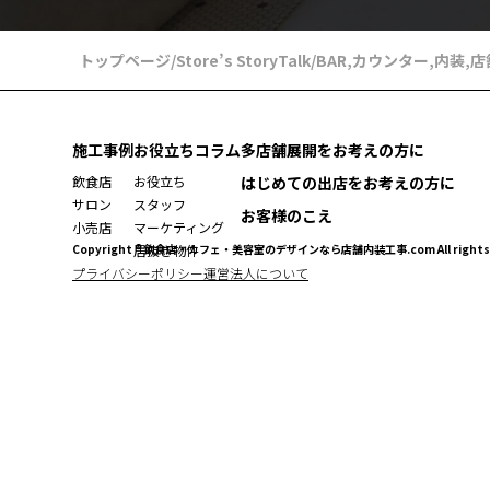
トップページ
/
Store’s StoryTalk
/
BAR
,
カウンター
,
内装
,
店
施工事例
お役立ちコラム
多店舗展開をお考えの方に
飲食店
お役立ち
はじめての出店をお考えの方に
サロン
スタッフ
お客様のこえ
小売店
マーケティング
Copyright ® 飲食店・カフェ・美容室のデザインなら店舗内装工事.com All rights r
居抜き物件
プライバシーポリシー
運営法人について