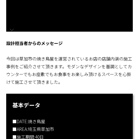
施工までの流れ
コラムを読む
お客様のこえ
設計担当者からのメッセージ
採用情報
会社概要
今回は草加市の焼き鳥屋を運営されているお店の店舗内装の施工
事例をご紹介させて頂きます。モダンなデザインを基調としてカ
ウンターでもお座敷でもお食事をお楽しみ頂けるスペースを心掛
けて施工させて頂きました。
基本データ
■DATE:焼き鳥屋
■AREA:埼玉県草加市
■施工期間:40日