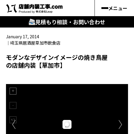
メニュー
見積もり相談・お問い合わせ
January 17, 2014
🔍
︎探す
埼玉県
居酒屋
草加市
飲食店
キーワードから
モダンなデザインイメージの焼き鳥屋
の店舗内装【草加市】
施工事例
料金シミュレーション
🔍
知る
はじめての方
店舗内装工事.comの強み