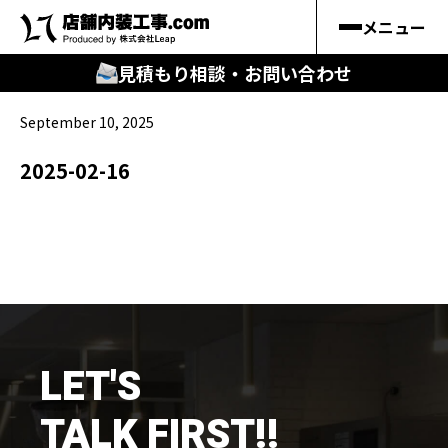
メニュー
見積もり相談・お問い合わせ
September 10, 2025
🔍
︎探す
2025-02-16
キーワードから
施工事例
料金シミュレーション
🔍
知る
LET'S
はじめての方
TALK FIRST!!
店舗内装工事.comの強み