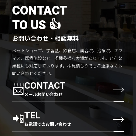
施工までの流れ
CONTACT
コラムを読む
TO US 👍
お客様のこえ
お問い合わせ・相談無料
ペットショップ、学習塾、飲食店、美容院、治療院、オフ
採用情報
会社概要
ィス、医療施設など、多種多様な実績があります。
どんな
業種にも対応しております。
相見積もりでもご遠慮なくお
問い合わせください。
📨
CONTACT
メールお問い合わせ
📲
TEL
お電話でのお問い合わせ