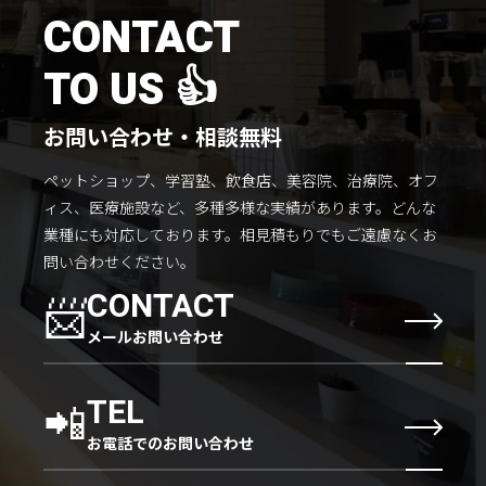
施工までの流れ
CONTACT
コラムを読む
TO US 👍
お客様のこえ
お問い合わせ・相談無料
ペットショップ、学習塾、飲食店、美容院、治療院、オフ
採用情報
会社概要
ィス、医療施設など、多種多様な実績があります。
どんな
業種にも対応しております。
相見積もりでもご遠慮なくお
問い合わせください。
📨
CONTACT
メールお問い合わせ
📲
TEL
お電話でのお問い合わせ