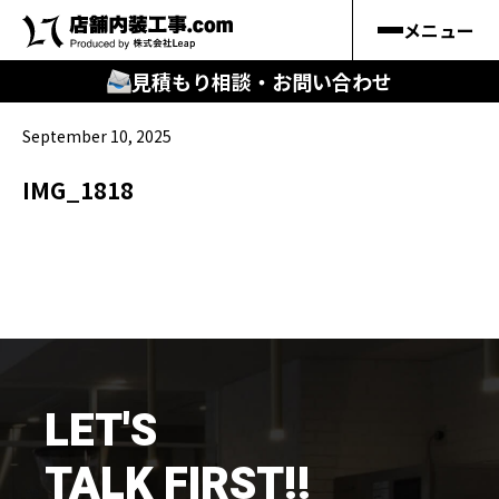
メニュー
見積もり相談・お問い合わせ
September 10, 2025
🔍
︎探す
IMG_1818
キーワードから
施工事例
料金シミュレーション
🔍
知る
LET'S
はじめての方
TALK FIRST!!
店舗内装工事.comの強み