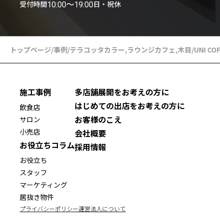
受付時間
日・祝休
10:00〜19:00
トップページ
/
事例
/
テラコッタカラー
,
ラウンジカフェ
,
木目
/
UNI C
施工事例
多店舗展開をお考えの方に
はじめての出店をお考えの方に
飲食店
お客様のこえ
サロン
小売店
会社概要
お役立ちコラム
採用情報
お役立ち
スタッフ
マーケティング
居抜き物件
プライバシーポリシー
運営法人について