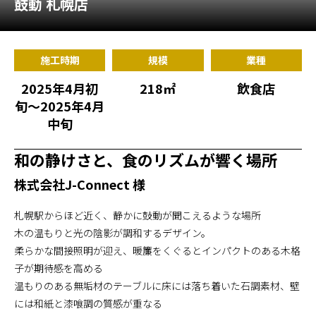
鼓動 札幌店
施工までの流れ
コラムを読む
施工時期
規模
業種
お客様のこえ
2025年4月初
218㎡
飲食店
旬〜2025年4月
中旬
採用情報
会社概要
和の静けさと、食のリズムが響く場所
株式会社J-Connect 様
札幌駅からほど近く、静かに鼓動が聞こえるような場所
木の温もりと光の陰影が調和するデザイン。
柔らかな間接照明が迎え、暖簾をくぐるとインパクトのある木格
子が期待感を高める
温もりのある無垢材のテーブルに床には落ち着いた石調素材、壁
には和紙と漆喰調の質感が重なる