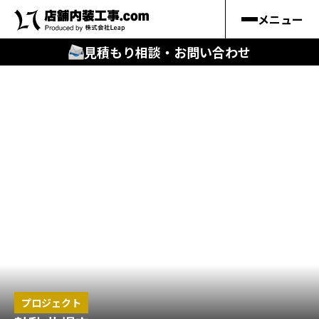
メニュー
見積もり相談・お問い合わせ
🔍
︎探す
キーワードから
施工事例
料金シミュレーション
🔍
知る
はじめての方
プロジェクト
店舗内装工事.comの強み