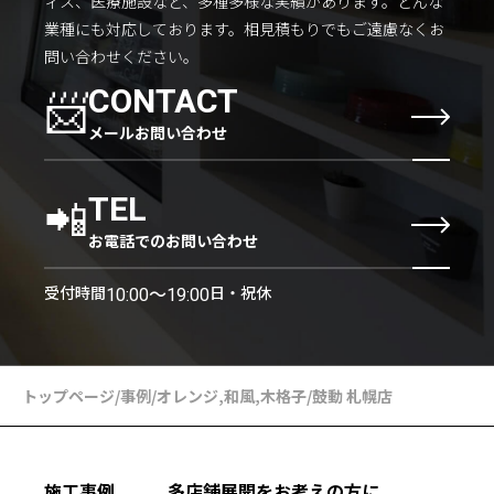
ィス、医療施設など、多種多様な実績があります。
どんな
業種にも対応しております。
相見積もりでもご遠慮なくお
問い合わせください。
📨
CONTACT
メールお問い合わせ
📲
TEL
お電話でのお問い合わせ
受付時間
日・祝休
10:00〜19:00
トップページ
/
事例
/
オレンジ
,
和風
,
木格子
/
鼓動 札幌店
施工事例
多店舗展開をお考えの方に