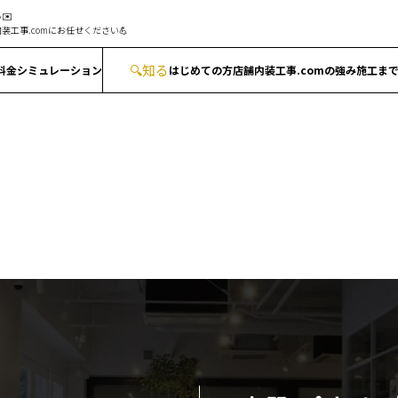
✉️
装工事.comにお任せください💪
🔍
知る
料金シミュレーション
はじめての方
店舗内装工事.comの強み
施工ま