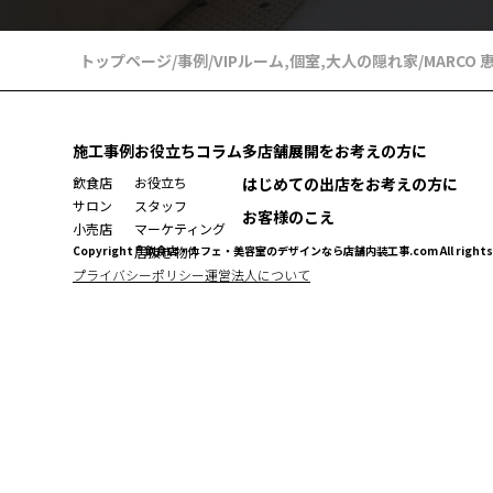
トップページ
/
事例
/
VIPルーム
,
個室
,
大人の隠れ家
/
MARCO
施工事例
お役立ちコラム
多店舗展開をお考えの方に
飲食店
お役立ち
はじめての出店をお考えの方に
サロン
スタッフ
お客様のこえ
小売店
マーケティング
Copyright ® 飲食店・カフェ・美容室のデザインなら店舗内装工事.com All rights r
居抜き物件
プライバシーポリシー
運営法人について