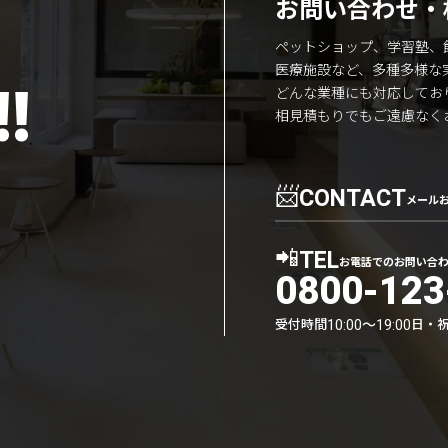
お問い合わせ・
ペットショップ、学習塾、
医療施設など、多種多様な
!
どんな業種にも対応してお
相見積もりでもご遠慮なく
📨
CONTACT
メール
📲
TEL
お電話でのお問い合
0800-123
受付時間
日・
10:00〜19:00