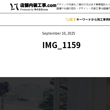
デザインや内装をご検討の方はまず無積相談から
店舗やお店の設計・デザイン・内装工事は
店舗内
🔍
︎探す
キーワードから
施工事例
September 10, 2025
IMG_1159