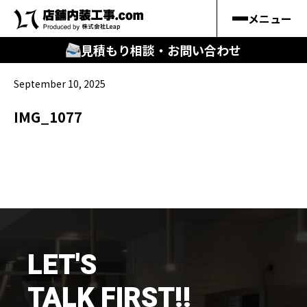
メニュー
見積もり相談・お問い合わせ
September 10, 2025
🔍
︎探す
IMG_1077
キーワードから
施工事例
料金シミュレーション
🔍
知る
LET'S
はじめての方
TALK FIRST!!
店舗内装工事.comの強み