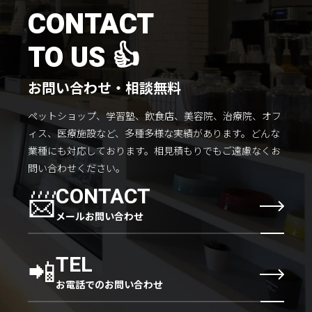
施工までの流れ
CONTACT
コラムを読む
TO US 👍
お客様のこえ
お問い合わせ・相談無料
ペットショップ、学習塾、飲食店、美容院、治療院、オフ
採用情報
会社概要
ィス、医療施設など、多種多様な実績があります。
どんな
業種にも対応しております。
相見積もりでもご遠慮なくお
問い合わせください。
📨
CONTACT
メールお問い合わせ
📲
TEL
お電話でのお問い合わせ