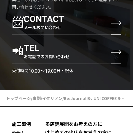
問い合わせください。
📨
CONTACT
メールお問い合わせ
📲
TEL
お電話でのお問い合わせ
受付時間
日・祝休
10:00〜19:00
トップページ
/
事例
/
イタリアン
/
Re:Journal By UNI COFFEE ROASTERY
施工事例
多店舗展開をお考えの方に
はじめての出店をお考えの方に
飲食店