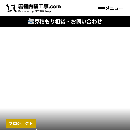
メニュー
見積もり相談・お問い合わせ
🔍
︎探す
キーワードから
施工事例
料金シミュレーション
🔍
知る
はじめての方
プロジェクト
店舗内装工事.comの強み