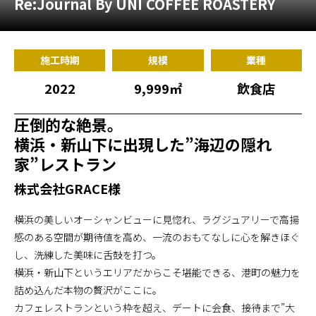
Re:Journal By UNI COFFEE ROASTERY
施工までの流れ
コラムを読む
施工時期
規模
業種
お客様のこえ
2022
9,999㎡
飲食店
圧倒的な絶景。
採用情報
会社概要
横浜・新山下に出現した”海辺の隠れ
家”レストラン
株式会社GRACE様
横浜の美しいオーシャンビューに見惚れ、ラグジュアリーで高揚
感のある空間が期待値を高め、一流のおもてなしに心を解きほぐ
し、洗練した美味に舌鼓を打つ。
横浜・新山下というエリアだからこそ堪能できる、港町の魅力を
詰め込んだ本物の贅沢がここに。
カフェレストランという枠を超え、デートに会食、接待まで”大