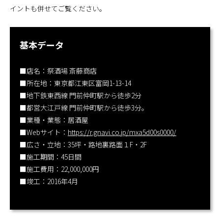
イントも併せてご覧ください。
基本データ
■店名：祭酒場 斎藤商店
■所在地：東京都江東区富岡1-13-14
■地下鉄東西線 門前仲町駅から徒歩2分
■都営大江戸線 門前仲町駅から徒歩3分。
■業種・業態：居酒屋
■Webサイト：
https://r.gnavi.co.jp/mxa5d00s0000/
■広さ・立地：35坪・路地裏路面１F・2F
■施工期間：45日間
■施工費用：22,000,000円
■竣工：2016年4月