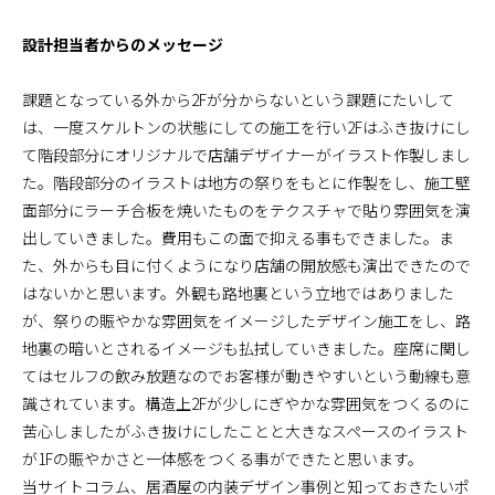
設計担当者からのメッセージ
課題となっている外から2Fが分からないという課題にたいして
は、一度スケルトンの状態にしての施工を行い2Fはふき抜けにし
て階段部分にオリジナルで店舗デザイナーがイラスト作製しまし
た。階段部分のイラストは地方の祭りをもとに作製をし、施工壁
面部分にラーチ合板を焼いたものをテクスチャで貼り雰囲気を演
出していきました。費用もこの面で抑える事もできました。ま
た、外からも目に付くようになり店舗の開放感も演出できたので
はないかと思います。外観も路地裏という立地ではありました
が、祭りの賑やかな雰囲気をイメージしたデザイン施工をし、路
地裏の暗いとされるイメージも払拭していきました。座席に関し
てはセルフの飲み放題なのでお客様が動きやすいという動線も意
識されています。構造上2Fが少しにぎやかな雰囲気をつくるのに
苦心しましたがふき抜けにしたことと大きなスペースのイラスト
が1Fの賑やかさと一体感をつくる事ができたと思います。
当サイトコラム、居酒屋の内装デザイン事例と知っておきたいポ