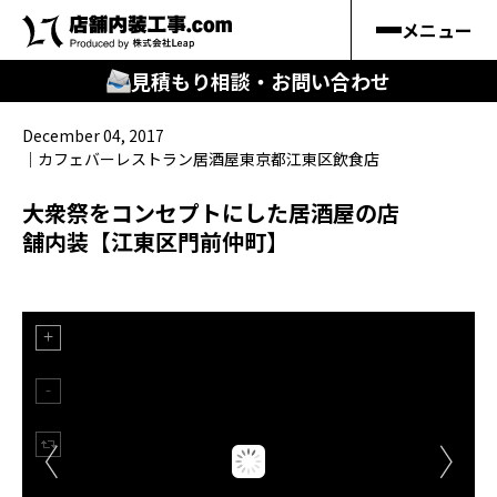
メニュー
見積もり相談・お問い合わせ
December 04, 2017
🔍
︎探す
カフェ
バー
レストラン
居酒屋
東京都
江東区
飲食店
キーワードから
大衆祭をコンセプトにした居酒屋の店
舗内装【江東区門前仲町】
施工事例
料金シミュレーション
🔍
知る
はじめての方
店舗内装工事.comの強み