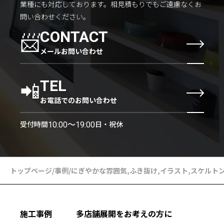
業種にも対応しております。
相見積もりでもご遠慮なくお
問い合わせください。
📨
CONTACT
メールお問い合わせ
📲
TEL
お電話でのお問い合わせ
受付時間
日・祝休
10:00〜19:00
トップページ
/
事例
/
にぎやかな雰囲気
,
ふき抜け
,
イラスト
,
スケルト
施工事例
多店舗展開をお考えの方に