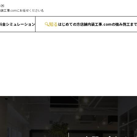
✉️
装工事.comにお任せください💪
🔍
知る
料金シミュレーション
はじめての方
店舗内装工事.comの強み
施工ま