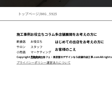
トップページ
/
IMG_5925
施工事例
お役立ちコラム
多店舗展開をお考えの方に
飲食店
お役立ち
はじめての出店をお考えの方に
サロン
スタッフ
お客様のこえ
小売店
マーケティング
Copyright ® 飲食店・カフェ・美容室のデザインなら店舗内装工事.com All rights r
居抜き物件
プライバシーポリシー
運営法人について