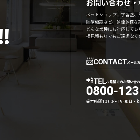
お問い合わせ・
ペットショップ、学習塾、
医療施設など、多種多様な
!
どんな業種にも対応してお
相見積もりでもご遠慮なく
📨
CONTACT
メール
📲
TEL
お電話でのお問い合
0800-123
受付時間
日・
10:00〜19:00