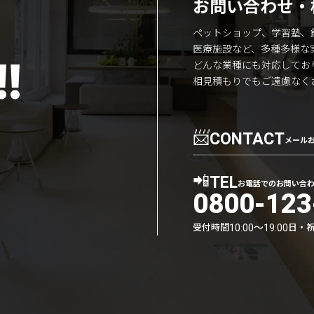
お問い合わせ・
ペットショップ、学習塾、
医療施設など、多種多様な
!
どんな業種にも対応してお
相見積もりでもご遠慮なく
📨
CONTACT
メール
📲
TEL
お電話でのお問い合
0800-123
受付時間
日・
10:00〜19:00