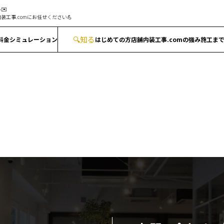
✉️
装工事.comにお任せください💪
🔍
知る
料金シミュレーション
はじめての方
店舗内装工事.comの強み
施工ま