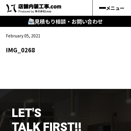
メニュー
見積もり相談・お問い合わせ
February 05, 2021
🔍
︎探す
IMG_0268
キーワードから
施工事例
料金シミュレーション
🔍
知る
LET'S
はじめての方
TALK FIRST!!
店舗内装工事.comの強み