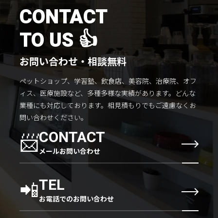
施工までの流れ
CONTACT
コラムを読む
TO US 👍
お客様のこえ
お問い合わせ・相談無料
ペットショップ、学習塾、飲食店、美容院、治療院、オフ
採用情報
会社概要
ィス、医療施設など、多種多様な実績があります。
どんな
業種にも対応しております。
相見積もりでもご遠慮なくお
問い合わせください。
📨
CONTACT
メールお問い合わせ
📲
TEL
お電話でのお問い合わせ