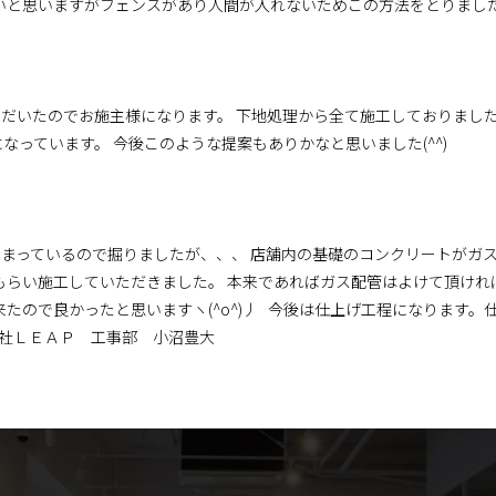
いと思いますがフェンスがあり人間が入れないためこの方法をとりまし
だいたのでお施主様になります。 下地処理から全て施工しておりました
っています。 今後このような提案もありかなと思いました(^^)
まっているので掘りましたが、、、 店舗内の基礎のコンクリートがガ
もらい施工していただきました。 本来であればガス配管はよけて頂け
来たので良かったと思いますヽ(^o^)丿 今後は仕上げ工程になります
会社ＬＥＡＰ 工事部 小沼豊大