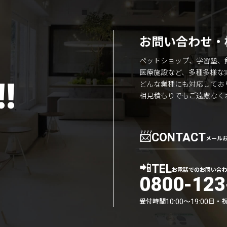
お問い合わせ・
ペットショップ、学習塾、
医療施設など、多種多様な
!
どんな業種にも対応してお
相見積もりでもご遠慮なく
📨
CONTACT
メール
📲
TEL
お電話でのお問い合
0800-123
受付時間
日・
10:00〜19:00