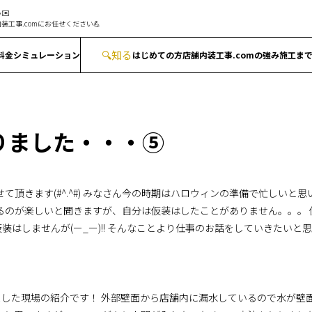
✉️
装工事.comにお任せください💪
🔍
知る
料金シミュレーション
はじめての方
店舗内装工事.comの強み
施工ま
りました・・・⑤
て頂きます(#^.^#) みなさん今の時期はハロウィンの準備で忙しいと
るのが楽しいと聞きますが、自分は仮装はしたことがありません。。。
はしませんが(ー_ー)!! そんなことより仕事のお話をしていきたいと
した現場の紹介です！ 外部壁面から店舗内に漏水しているので水が壁