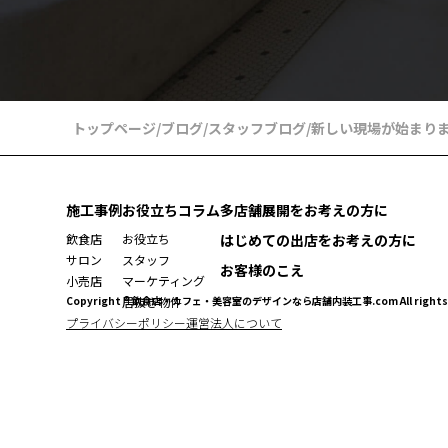
トップページ
/
ブログ
/
スタッフブログ
/
新しい現場が始まり
施工事例
お役立ちコラム
多店舗展開をお考えの方に
飲食店
お役立ち
はじめての出店をお考えの方に
サロン
スタッフ
お客様のこえ
小売店
マーケティング
Copyright ® 飲食店・カフェ・美容室のデザインなら店舗内装工事.com All rights r
居抜き物件
プライバシーポリシー
運営法人について