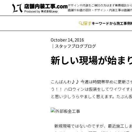
デザインや内装をご検討の方はまず無積相談から
店舗やお店の設計・デザイン・内装工事は
店舗内
🔍
︎探す
キーワードから
施工事例
October 14, 2016
スタッフブログ
ブログ
新しい現場が始ま
こんばんわ♪♪ 今週は時間帯早めに更新させ
う！！ ハロウィンは仮装をしてワイワイす
と思い少しうらやましく思えます。たぶん仮装
新規現場ではないのですが、最近施工しま