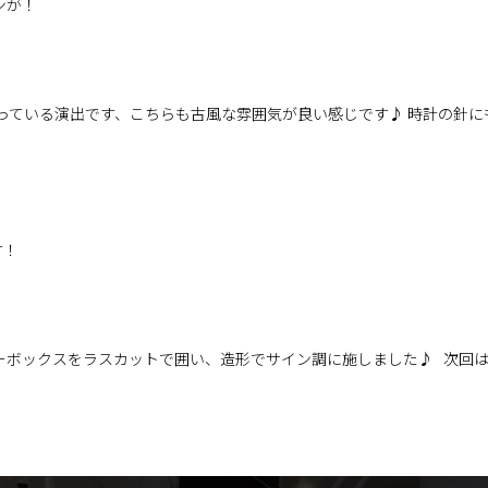
ンが！
かっている演出です、こちらも古風な雰囲気が良い感じです♪ 時計の針にも遊
す！
ーボックスをラスカットで囲い、造形でサイン調に施しました♪ 次回はが