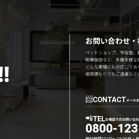
お問い合わせ・
ペットショップ、学習塾、
医療施設など、多種多様な
!
どんな業種にも対応してお
相見積もりでもご遠慮なく
📨
CONTACT
メール
📲
TEL
お電話でのお問い合
0800-123
受付時間
日・