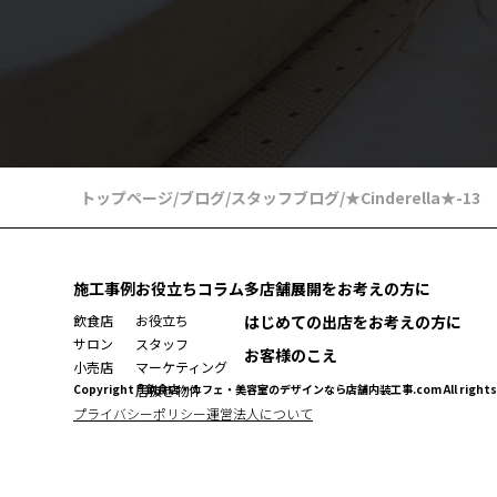
トップページ
/
ブログ
/
スタッフブログ
/
★Cinderella★-13
施工事例
お役立ちコラム
多店舗展開をお考えの方に
飲食店
お役立ち
はじめての出店をお考えの方に
サロン
スタッフ
お客様のこえ
小売店
マーケティング
Copyright ® 飲食店・カフェ・美容室のデザインなら店舗内装工事.com All rights r
居抜き物件
プライバシーポリシー
運営法人について