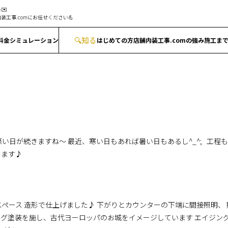
✉️
装工事.comにお任せください💪
🔍
知る
料金シミュレーション
はじめての方
店舗内装工事.comの強み
施工ま
3
気が悪い日が続きますね～ 最近、寒い日もあれば暑い日もあるし^_^; 工
きます♪
ペース 造形で仕上げました♪ 下がりとカウンターの下端に間接照明、
イジング塗装を施し、古代ヨーロッパのお城をイメージしています エイジ