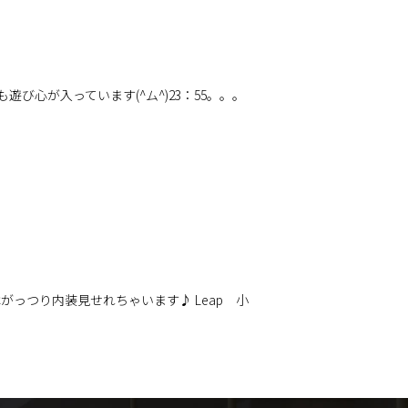
び心が入っています(^ム^)23：55。。。
っつり内装見せれちゃいます♪ Leap 小