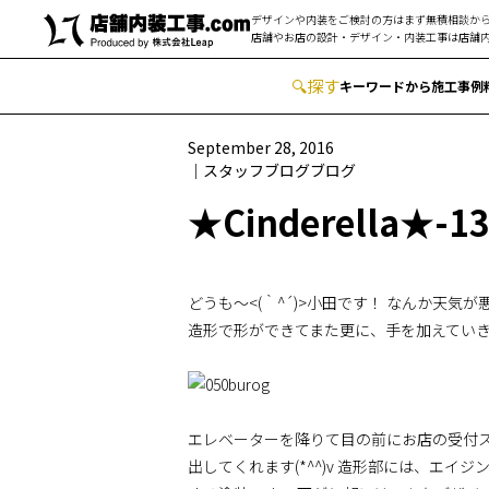
デザインや内装をご検討の方はまず無積相談から
店舗やお店の設計・デザイン・内装工事は
店舗内
🔍
︎探す
キーワードから
施工事例
September 28, 2016
スタッフブログ
ブログ
★Cinderella★-1
どうも～<(｀^´)>小田です！ なんか天
造形で形ができてまた更に、手を加えてい
エレベーターを降りて目の前にお店の受付ス
出してくれます(*^^)v 造形部には、エ