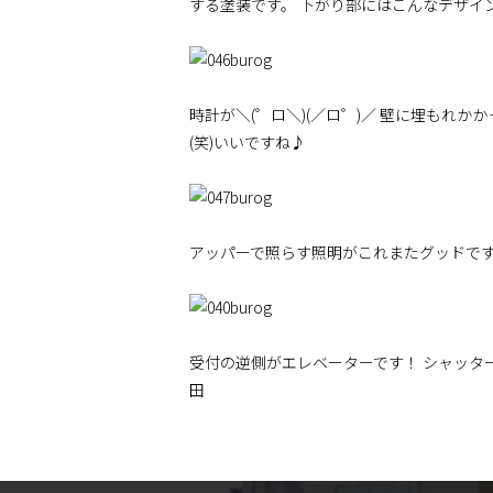
する塗装です。 下がり部にはこんなデザイ
時計が＼(゜ロ＼)(／ロ゜)／ 壁に埋もれか
(笑)いいですね♪
アッパーで照らす照明がこれまたグッドで
受付の逆側がエレベーターです！ シャッタ
田