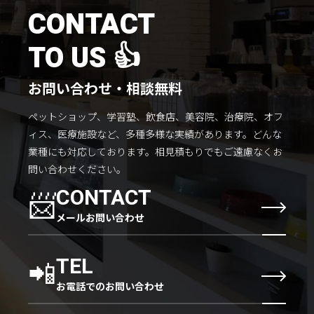
施工までの流れ
CONTACT
コラムを読む
TO US 👍
お客様のこえ
お問い合わせ・相談無料
ペットショップ、学習塾、飲食店、美容院、治療院、オフ
採用情報
会社概要
ィス、医療施設など、多種多様な実績があります。
どんな
業種にも対応しております。
相見積もりでもご遠慮なくお
問い合わせください。
📨
CONTACT
メールお問い合わせ
📲
TEL
お電話でのお問い合わせ