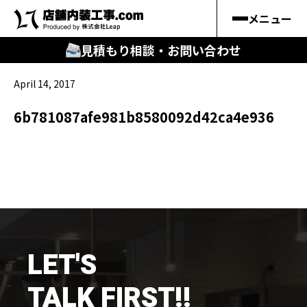
メニュー
見積もり相談・お問い合わせ
April 14, 2017
🔍
︎探す
6b781087afe981b8580092d42ca4e936
キーワードから
施工事例
料金シミュレーション
🔍
知る
LET'S
はじめての方
TALK FIRST!!
店舗内装工事.comの強み