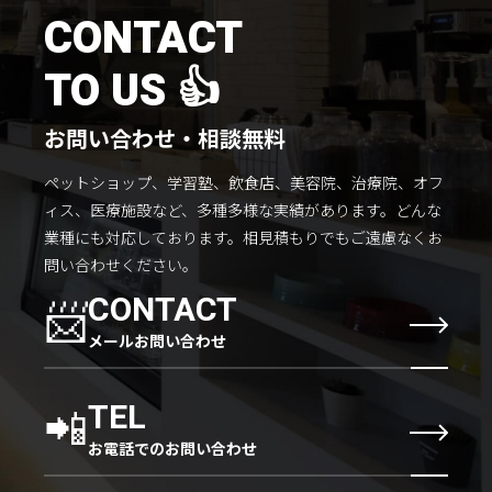
施工までの流れ
CONTACT
コラムを読む
TO US 👍
お客様のこえ
お問い合わせ・相談無料
ペットショップ、学習塾、飲食店、美容院、治療院、オフ
採用情報
会社概要
ィス、医療施設など、多種多様な実績があります。
どんな
業種にも対応しております。
相見積もりでもご遠慮なくお
問い合わせください。
📨
CONTACT
メールお問い合わせ
📲
TEL
お電話でのお問い合わせ