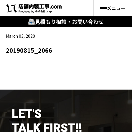
メニュー
見積もり相談・お問い合わせ
March 03, 2020
🔍
︎探す
20190815_2066
キーワードから
施工事例
料金シミュレーション
🔍
知る
LET'S
はじめての方
TALK FIRST!!
店舗内装工事.comの強み