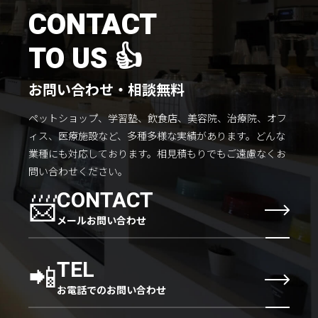
施工までの流れ
CONTACT
コラムを読む
TO US 👍
お客様のこえ
お問い合わせ・相談無料
ペットショップ、学習塾、飲食店、美容院、治療院、オフ
採用情報
会社概要
ィス、医療施設など、多種多様な実績があります。
どんな
業種にも対応しております。
相見積もりでもご遠慮なくお
問い合わせください。
📨
CONTACT
メールお問い合わせ
📲
TEL
お電話でのお問い合わせ