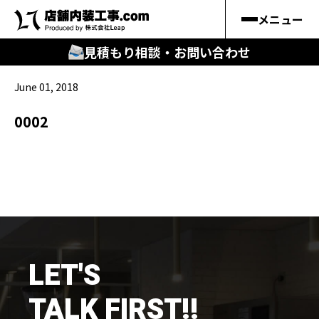
メニュー
見積もり相談・お問い合わせ
June 01, 2018
🔍
︎探す
0002
キーワードから
施工事例
料金シミュレーション
🔍
知る
LET'S
はじめての方
TALK FIRST!!
店舗内装工事.comの強み