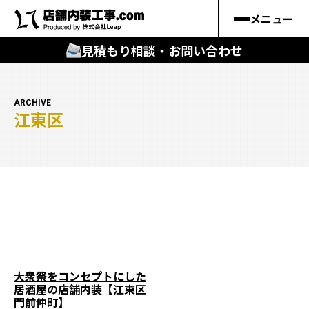
メニュー
見積もり相談・お問い合わせ
🔍
︎探す
ARCHIVE
江東区
キーワードから
施工事例
料金シミュレーション
🔍
知る
はじめての方
大衆祭をコンセプトにした
居酒屋の店舗内装【江東区
店舗内装工事.comの強み
門前仲町】