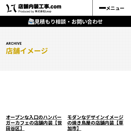
メニュー
見積もり相談・お問い合わせ
🔍
︎探す
ARCHIVE
店舗イメージ
キーワードから
施工事例
料金シミュレーション
🔍
知る
はじめての方
オープンな入口のハンバー
モダンなデザインイメージ
ガーカフェの店舗内装【世
の焼き鳥屋の店舗内装【草
店舗内装工事.comの強み
田谷区】
加市】