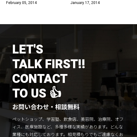
February 05, 2014
January 17, 2014
施工までの流れ
コラムを読む
お客様のこえ
LET'S
採用情報
会社概要
TALK FIRST!!
CONTACT
TO US 👍
お問い合わせ・相談無料
ペットショップ、学習塾、飲食店、美容院、治療院、オフ
ィス、医療施設など、多種多様な実績があります。
どんな
業種にも対応しております。
相見積もりでもご遠慮なくお