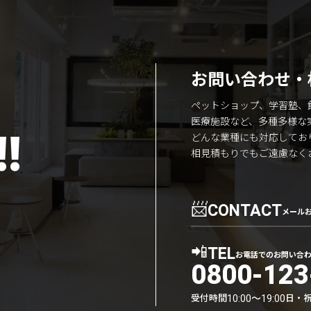
お問い合わせ・
ペットショップ、学習塾、
医療施設など、多種多様な
!
どんな業種にも対応してお
相見積もりでもご遠慮なく
📨
CONTACT
メール
📲
TEL
お電話でのお問い合
0800-123
受付時間
日・
10:00〜19:00