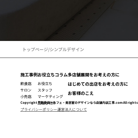
トップページ
/
シンプルデザイン
施工事例
お役立ちコラム
多店舗展開をお考えの方に
飲食店
お役立ち
はじめての出店をお考えの方に
サロン
スタッフ
お客様のこえ
小売店
マーケティング
Copyright ® 飲食店・カフェ・美容室のデザインなら店舗内装工事.com All rights r
居抜き物件
プライバシーポリシー
運営法人について