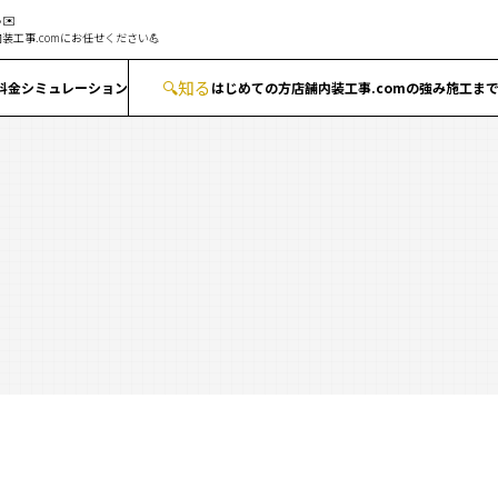
✉️
装工事.comにお任せください💪
🔍
知る
料金シミュレーション
はじめての方
店舗内装工事.comの強み
施工ま