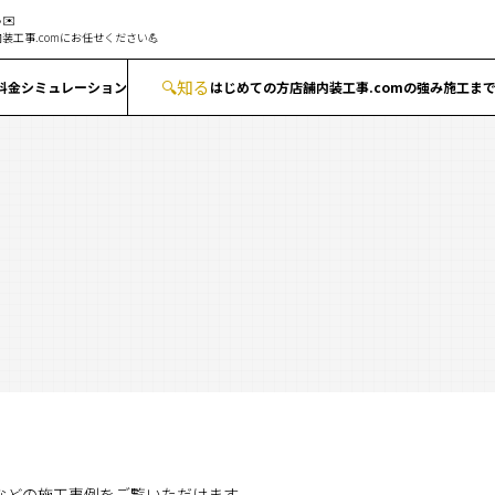
✉️
装工事.comにお任せください💪
🔍
知る
料金シミュレーション
はじめての方
店舗内装工事.comの強み
施工ま
ンなどの施工事例をご覧いただけます。