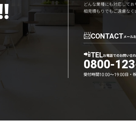
!
どんな業種にも対応してお
相見積もりでもご遠慮なく
📨
CONTACT
メール
📲
TEL
お電話でのお問い合
0800-123
受付時間
日・
10:00〜19:00