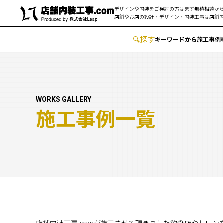
デザインや内装をご検討の方はまず無積相談から
店舗やお店の設計・デザイン・内装工事は
店舗内
🔍
︎探す
キーワードから
施工事例
WORKS GALLERY
施工事例一覧
店舗内装工事.comが施工させて頂きました飲食店やサロ