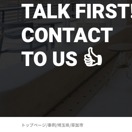
TALK FIRST!
CONTACT
TO US 👍
トップページ
/
事例
/
埼玉県
/
草加市