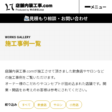
メニュー
見積もり相談・お問い合わせ
🔍
︎探す
WORKS GALLERY
施工事例一覧
キーワードから
施工事例
料金シミュレーション
店舗内装工事.comが施工させて頂きました飲食店やサロンなど
の施工事例をご覧いただけます。
オーナー様のこだわりやコンセプトが詰め込まれた店舗です。開
🔍
知る
業・開店をお考えのお客様は参考にされてください。
はじめての方
すべて
飲食店
サロン
小売店
店舗内装工事.comの強み