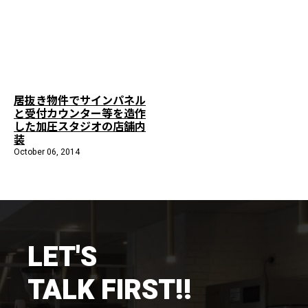
施工までの流れ
コラムを読む
お客様のこえ
居抜き物件でサインパネル
と受付カウンター等を造作
採用情報
会社概要
した加圧スタジオの店舗内
装
October 06, 2014
LET'S
TALK FIRST!!