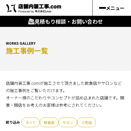
メニュー
見積もり相談・お問い合わせ
🔍
︎探す
WORKS GALLERY
施工事例一覧
キーワードから
施工事例
料金シミュレーション
店舗内装工事.comが施工させて頂きました飲食店やサロンなど
の施工事例をご覧いただけます。
オーナー様のこだわりやコンセプトが詰め込まれた店舗です。開
🔍
知る
業・開店をお考えのお客様は参考にされてください。
はじめての方
すべて
飲食店
サロン
小売店
店舗内装工事.comの強み