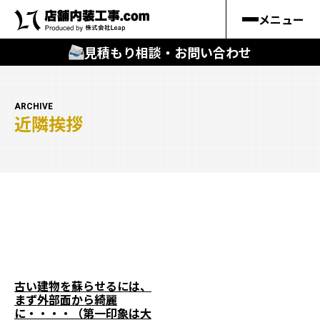
メニュー
見積もり相談・お問い合わせ
🔍
︎探す
ARCHIVE
近隣挨拶
キーワードから
施工事例
料金シミュレーション
🔍
知る
はじめての方
古い建物を蘇らせるには、
まず外部面から綺麗
店舗内装工事.comの強み
に・・・・（第一印象は大