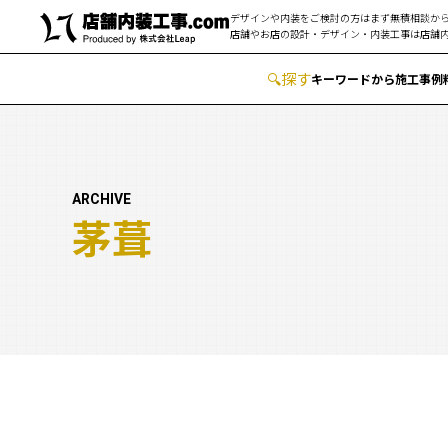
デザインや内装をご検討の方はまず無積相談から
店舗やお店の設計・デザイン・内装工事は
店舗内
🔍
︎探す
キーワードから
施工事例
ARCHIVE
茅葺