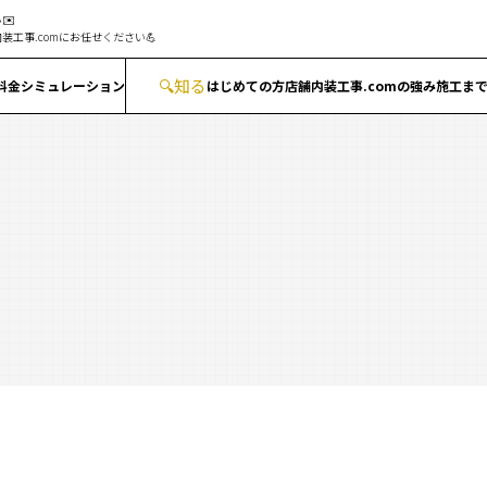
✉️
装工事.comにお任せください💪
🔍
知る
料金シミュレーション
はじめての方
店舗内装工事.comの強み
施工ま