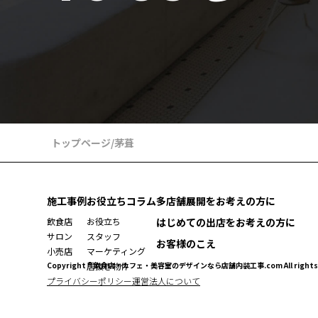
トップページ
/
茅葺
施工事例
お役立ちコラム
多店舗展開をお考えの方に
飲食店
お役立ち
はじめての出店をお考えの方に
サロン
スタッフ
お客様のこえ
小売店
マーケティング
Copyright ® 飲食店・カフェ・美容室のデザインなら店舗内装工事.com All rights r
居抜き物件
プライバシーポリシー
運営法人について