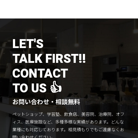
施工までの流れ
コラムを読む
お客様のこえ
LET'S
TALK FIRST!!
採用情報
会社概要
CONTACT
TO US 👍
お問い合わせ・相談無料
ペットショップ、学習塾、飲食店、美容院、治療院、オフ
ィス、医療施設など、多種多様な実績があります。
どんな
業種にも対応しております。
相見積もりでもご遠慮なくお
問い合わせください。