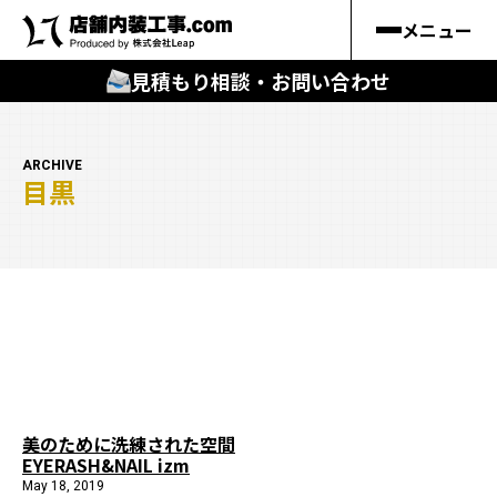
メニュー
見積もり相談・お問い合わせ
🔍
︎探す
ARCHIVE
目黒
キーワードから
施工事例
料金シミュレーション
🔍
知る
はじめての方
美のために洗練された空間
EYERASH&NAIL izm
店舗内装工事.comの強み
May 18, 2019