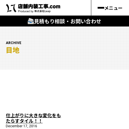
メニュー
見積もり相談・お問い合わせ
🔍
︎探す
ARCHIVE
目地
キーワードから
施工事例
料金シミュレーション
🔍
知る
はじめての方
仕上がりに大きな変化をも
たらすタイル！！
店舗内装工事.comの強み
December 17, 2016