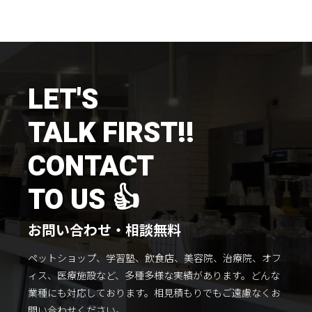
施工までの流れ
コラムを読む
お客様のこえ
LET'S
TALK FIRST!!
採用情報
会社概要
CONTACT
TO US 👍
お問い合わせ・相談無料
ペットショップ、学習塾、飲食店、美容院、治療院、オフ
ィス、医療施設など、多種多様な実績があります。
どんな
業種にも対応しております。
相見積もりでもご遠慮なくお
問い合わせください。