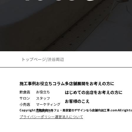
トップページ
/
渋谷周辺
施工事例
お役立ちコラム
多店舗展開をお考えの方に
飲食店
お役立ち
はじめての出店をお考えの方に
サロン
スタッフ
お客様のこえ
小売店
マーケティング
Copyright ® 飲食店・カフェ・美容室のデザインなら店舗内装工事.com All rights r
居抜き物件
プライバシーポリシー
運営法人について