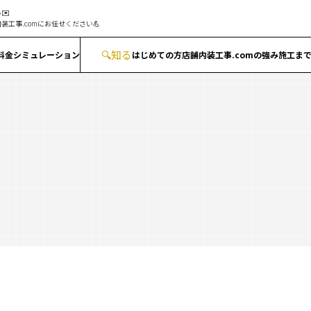
✉️
装工事.comにお任せください💪
🔍
知る
料金シミュレーション
はじめての方
店舗内装工事.comの強み
施工ま