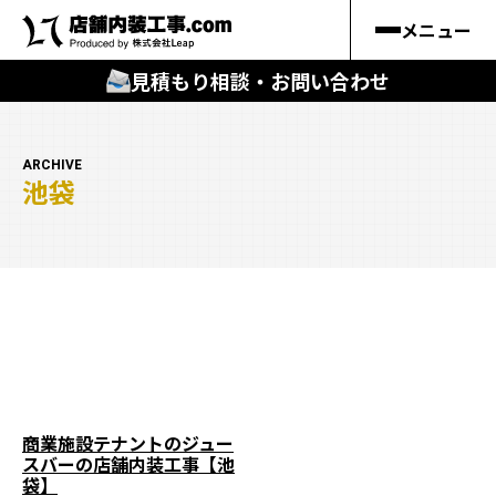
メニュー
見積もり相談・お問い合わせ
🔍
︎探す
ARCHIVE
池袋
キーワードから
施工事例
料金シミュレーション
🔍
知る
はじめての方
商業施設テナントのジュー
スバーの店舗内装工事【池
店舗内装工事.comの強み
袋】