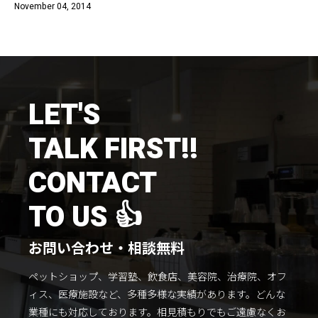
November 04, 2014
施工までの流れ
コラムを読む
お客様のこえ
LET'S
採用情報
会社概要
TALK FIRST!!
CONTACT
TO US 👍
お問い合わせ・相談無料
ペットショップ、学習塾、飲食店、美容院、治療院、オフ
ィス、医療施設など、多種多様な実績があります。
どんな
業種にも対応しております。
相見積もりでもご遠慮なくお