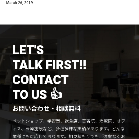
March 26, 2019
施工までの流れ
コラムを読む
お客様のこえ
LET'S
採用情報
会社概要
TALK FIRST!!
CONTACT
TO US 👍
お問い合わせ・相談無料
ペットショップ、学習塾、飲食店、美容院、治療院、オフ
ィス、医療施設など、多種多様な実績があります。
どんな
業種にも対応しております。
相見積もりでもご遠慮なくお