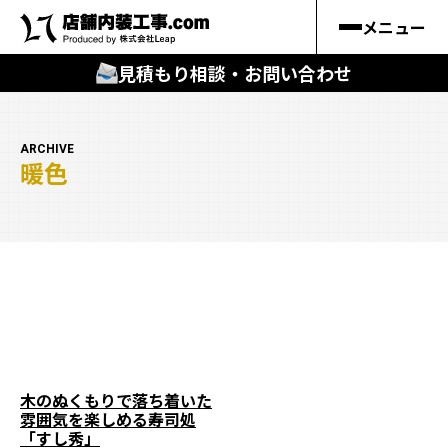
メニュー
見積もり相談・お問い合わせ
🔍
︎探す
ARCHIVE
暖色
キーワードから
施工事例
料金シミュレーション
🔍
知る
はじめての方
木のぬくもりで落ち着いた
雰囲気を楽しめる寿司処
店舗内装工事.comの強み
「すし秀」