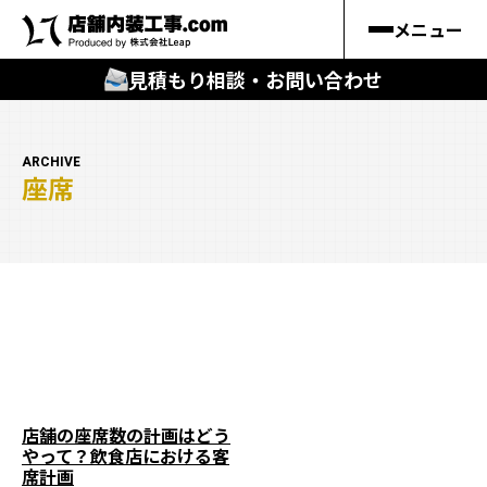
メニュー
見積もり相談・お問い合わせ
🔍
︎探す
ARCHIVE
座席
キーワードから
施工事例
料金シミュレーション
🔍
知る
はじめての方
店舗の座席数の計画はどう
やって？飲食店における客
店舗内装工事.comの強み
席計画