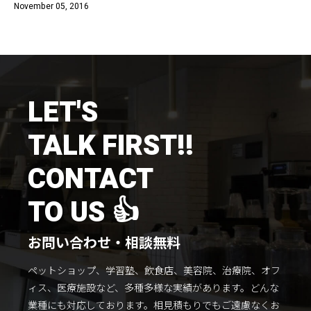
November 05, 2016
施工までの流れ
コラムを読む
お客様のこえ
LET'S
採用情報
会社概要
TALK FIRST!!
CONTACT
TO US 👍
お問い合わせ・相談無料
ペットショップ、学習塾、飲食店、美容院、治療院、オフ
ィス、医療施設など、多種多様な実績があります。
どんな
業種にも対応しております。
相見積もりでもご遠慮なくお