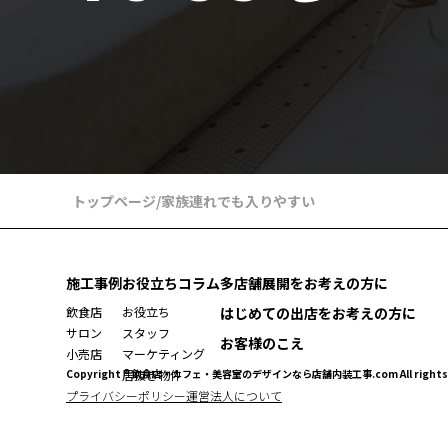
トップページ
/
家族連れでも入りやすい
施工事例
お役立ちコラム
多店舗展開をお考えの方に
飲食店
お役立ち
はじめての出店をお考えの方に
サロン
スタッフ
お客様のこえ
小売店
マーケティング
Copyright ® 飲食店・カフェ・美容室のデザインなら店舗内装工事.com All rights r
居抜き物件
プライバシーポリシー
運営法人について