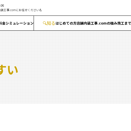
✉️
装工事.comにお任せください💪
🔍
知る
料金シミュレーション
はじめての方
店舗内装工事.comの強み
施工ま
すい