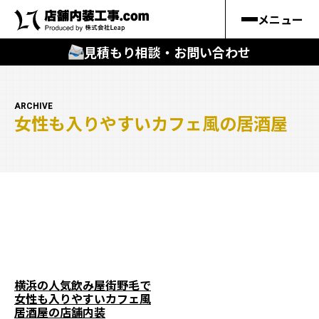
メニュー
見積もり相談・お問い合わせ
🔍
︎探す
ARCHIVE
女性も入りやすいカフェ風の居酒屋
キーワードから
施工事例
料金シミュレーション
🔍
知る
はじめての方
横浜の人気飲み屋街野毛で
女性も入りやすいカフェ風
店舗内装工事.comの強み
居酒屋の店舗内装