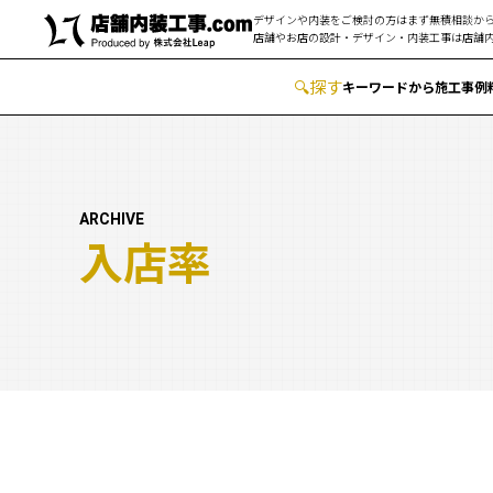
デザインや内装をご検討の方はまず無積相談から
店舗やお店の設計・デザイン・内装工事は
店舗内
🔍
︎探す
キーワードから
施工事例
ARCHIVE
入店率