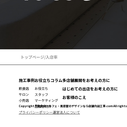
トップページ
/
入店率
施工事例
お役立ちコラム
多店舗展開をお考えの方に
飲食店
お役立ち
はじめての出店をお考えの方に
サロン
スタッフ
お客様のこえ
小売店
マーケティング
Copyright ® 飲食店・カフェ・美容室のデザインなら店舗内装工事.com All rights r
居抜き物件
プライバシーポリシー
運営法人について