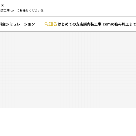
✉️
装工事.comにお任せください💪
🔍
知る
料金シミュレーション
はじめての方
店舗内装工事.comの強み
施工ま