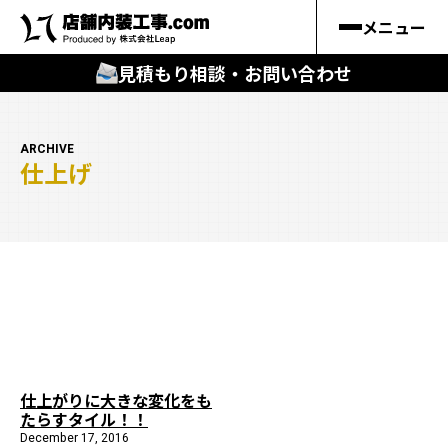
メニュー
見積もり相談・お問い合わせ
🔍
︎探す
ARCHIVE
仕上げ
キーワードから
施工事例
料金シミュレーション
🔍
知る
はじめての方
仕上がりに大きな変化をも
たらすタイル！！
店舗内装工事.comの強み
December 17, 2016