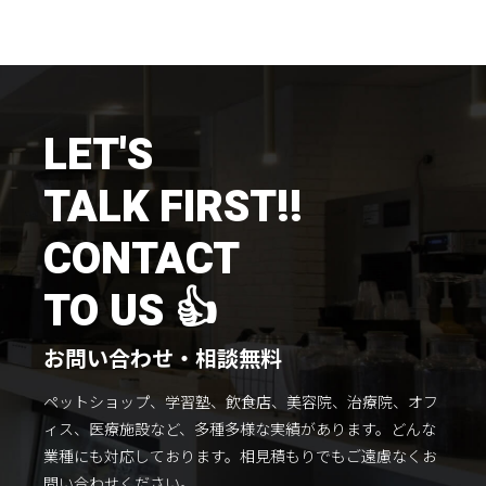
施工までの流れ
コラムを読む
お客様のこえ
LET'S
TALK FIRST!!
採用情報
会社概要
CONTACT
TO US 👍
お問い合わせ・相談無料
ペットショップ、学習塾、飲食店、美容院、治療院、オフ
ィス、医療施設など、多種多様な実績があります。
どんな
業種にも対応しております。
相見積もりでもご遠慮なくお
問い合わせください。