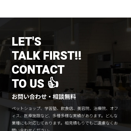
施工までの流れ
コラムを読む
お客様のこえ
LET'S
TALK FIRST!!
採用情報
会社概要
CONTACT
TO US 👍
お問い合わせ・相談無料
ペットショップ、学習塾、飲食店、美容院、治療院、オフ
ィス、医療施設など、多種多様な実績があります。
どんな
業種にも対応しております。
相見積もりでもご遠慮なくお
問い合わせください。