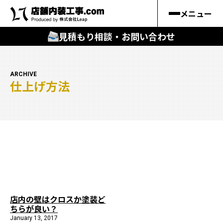
メニュー
見積もり相談・お問い合わせ
🔍
︎探す
ARCHIVE
仕上げ方法
キーワードから
施工事例
料金シミュレーション
🔍
知る
はじめての方
店内の壁はクロスか塗装ど
ちらが良い？
店舗内装工事.comの強み
January 13, 2017