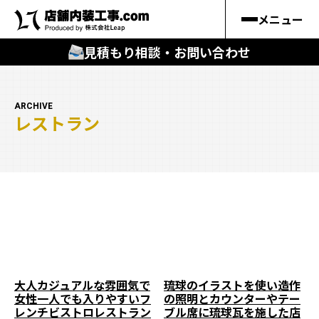
メニュー
見積もり相談・お問い合わせ
🔍
︎探す
ARCHIVE
レストラン
キーワードから
施工事例
料金シミュレーション
🔍
知る
はじめての方
大人カジュアルな雰囲気で
琉球のイラストを使い造作
女性一人でも入りやすいフ
の照明とカウンターやテー
店舗内装工事.comの強み
レンチビストロレストラン
ブル席に琉球瓦を施した店