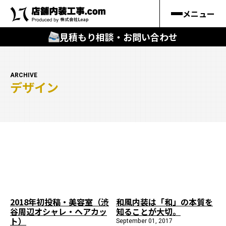
メニュー
見積もり相談・お問い合わせ
🔍
︎探す
ARCHIVE
デザイン
キーワードから
施工事例
料金シミュレーション
🔍
知る
はじめての方
2018年初投稿・美容室（渋
和風内装は「和」の本質を
谷周辺オシャレ・ヘアカッ
知ることが大切。
店舗内装工事.comの強み
ト）
September 01, 2017