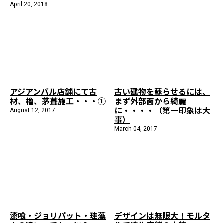
April 20, 2018
施工までの流れ
コラムを読む
お客様のこえ
採用情報
会社概要
アジアンバル店舗にて古
古い建物を蘇らせるには、
材、櫓、茅葺施工・・・①
まず外部面から綺麗
に・・・・（第一印象は大
August 12, 2017
事）
March 04, 2017
漆喰・ジョリパット・珪藻
デザインは無限大！モルタ