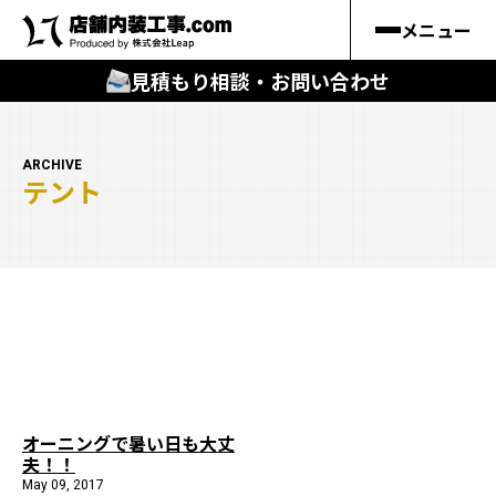
メニュー
見積もり相談・お問い合わせ
🔍
︎探す
ARCHIVE
テント
キーワードから
施工事例
料金シミュレーション
🔍
知る
はじめての方
オーニングで暑い日も大丈
夫！！
店舗内装工事.comの強み
May 09, 2017