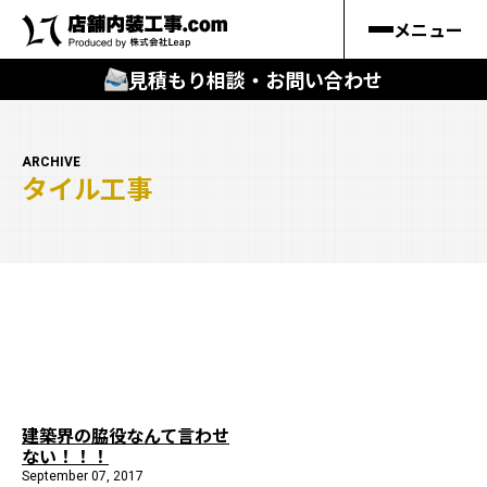
メニュー
見積もり相談・お問い合わせ
🔍
︎探す
ARCHIVE
タイル工事
キーワードから
施工事例
料金シミュレーション
🔍
知る
はじめての方
建築界の脇役なんて言わせ
ない！！！
店舗内装工事.comの強み
September 07, 2017