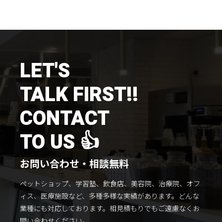
施工までの流れ
コラムを読む
お客様のこえ
LET'S
TALK FIRST!!
採用情報
会社概要
CONTACT
TO US 👍
お問い合わせ・相談無料
ペットショップ、学習塾、飲食店、美容院、治療院、オフ
ィス、医療施設など、多種多様な実績があります。
どんな
業種にも対応しております。
相見積もりでもご遠慮なくお
問い合わせください。