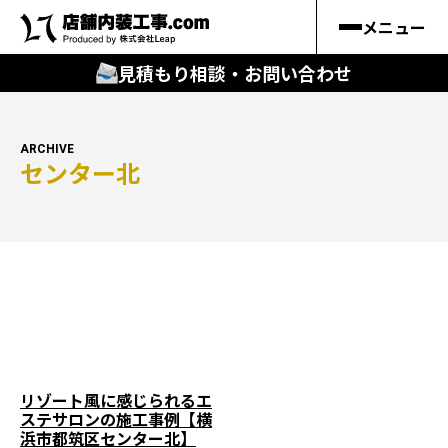
メニュー
見積もり相談・お問い合わせ
🔍
︎探す
ARCHIVE
センター北
キーワードから
施工事例
料金シミュレーション
🔍
知る
はじめての方
リゾート風に感じられるエ
ステサロンの施工事例【横
店舗内装工事.comの強み
浜市都筑区センター北】