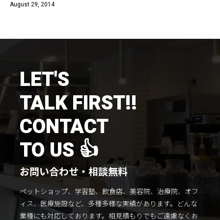
August 29, 2014
施工までの流れ
コラムを読む
お客様のこえ
LET'S
採用情報
会社概要
TALK FIRST!!
CONTACT
TO US 👍
お問い合わせ・相談無料
ペットショップ、学習塾、飲食店、美容院、治療院、オフ
ィス、医療施設など、多種多様な実績があります。
どんな
業種にも対応しております。
相見積もりでもご遠慮なくお