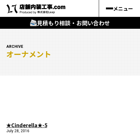
メニュー
見積もり相談・お問い合わせ
🔍
︎探す
ARCHIVE
オーナメント
キーワードから
施工事例
料金シミュレーション
🔍
知る
はじめての方
★Cinderella★-5
July 28, 2016
店舗内装工事.comの強み