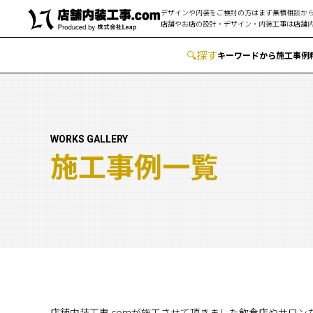
デザインや内装をご検討の方はまず無積相談から
店舗やお店の設計・デザイン・内装工事は
店舗内
🔍
︎探す
キーワードから
施工事例
WORKS GALLERY
施工事例一覧
店舗内装工事.comが施工させて頂きました飲食店やサロ