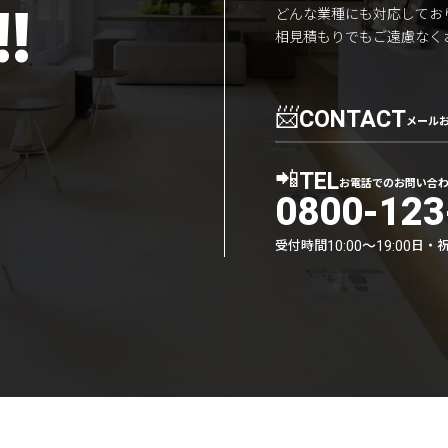
!
どんな業種にも対応してお
相見積もりでもご遠慮なく
📨
CONTACT
メール
📲
TEL
お電話でのお問い合
0800-123
受付時間
日・
10:00〜19:00