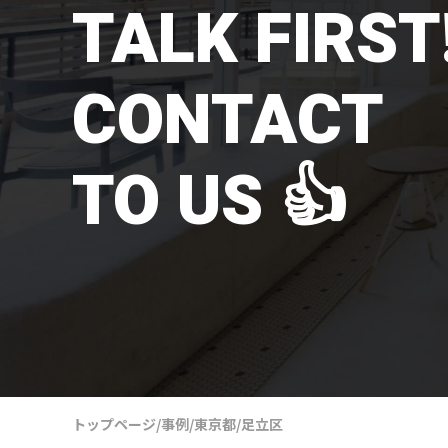
TALK FIRST!
CONTACT
TO US 👍
トップページ
/
事例
/
東京都
/
足立区