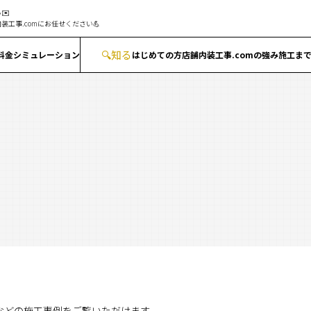
✉️
装工事.comにお任せください💪
🔍
知る
料金シミュレーション
はじめての方
店舗内装工事.comの強み
施工ま
ンなどの施工事例をご覧いただけます。